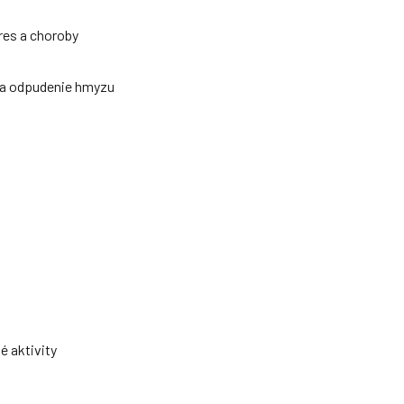
res a choroby
a na odpudenie hmyzu
né aktivity