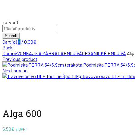
zatvoriť
Search
for:
Search
Cart (
o
)
0
/
0,00
€
Back
Domov
VONKAJŠIA ZÁHRADA
HNOJIVÁ
ORGANICKÉ HNOJIVÁ
Alg
Previous product
Podmiska TERRA 54/6,9
Next product
Trávové osivo DLF Turflin
Zväčšiť
Alga 600
5,50
€
s DPH