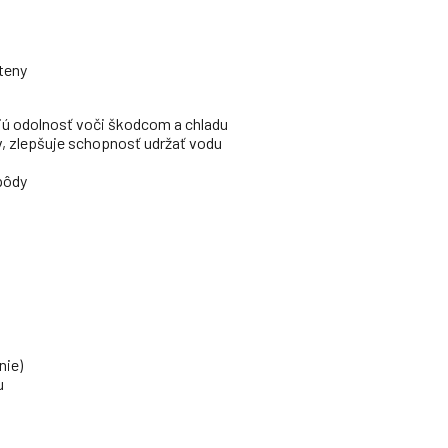
steny
ujú odolnosť voči škodcom a chladu
v, zlepšuje schopnosť udržať vodu
 pôdy
nie)
u