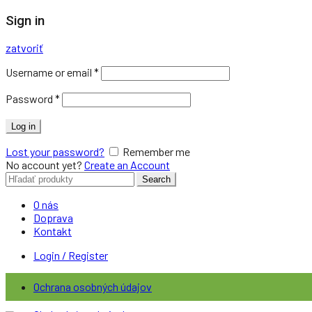
Sign in
zatvoriť
Username or email
*
Password
*
Log in
Lost your password?
Remember me
No account yet?
Create an Account
Search
Search
for:
O nás
Doprava
Kontakt
Login / Register
Ochrana osobných údajov