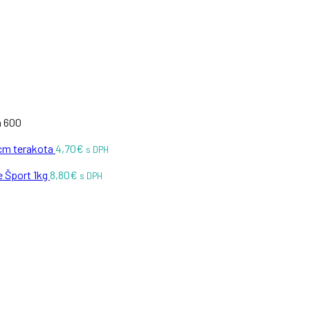
a 600
cm terakota
4,70
€
s DPH
e Šport 1kg
8,80
€
s DPH