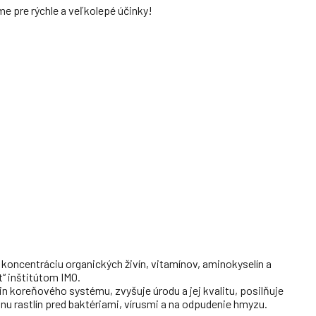
e pre rýchle a veľkolepé účinky!
oncentráciu organických živín, vitamínov, aminokyselín a
“ inštitútom IMO.
vin koreňového systému, zvyšuje úrodu a jej kvalitu, posilňuje
nu rastlín pred baktériami, vírusmi a na odpudenie hmyzu.