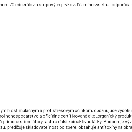
ahom 70 minerálov a stopových prvkov, 17 aminokyselín… odporúčam
lným biostimulačným a protistresovým účinkom, obsahujúce vysokú k
poľnohospodárstvo a oficiálne certifikované ako „organický produkt
4 prírodné stimulátory rastu a ďalšie bioaktívne látky. Podporuje vý
azu, predlžuje skladovateľnosť po zbere, obsahuje antitoxíny na obra