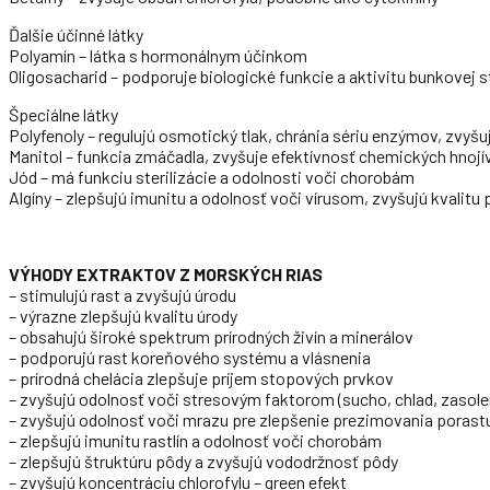
Ďalšie účinné látky
Polyamín – látka s hormonálnym účinkom
Oligosacharid – podporuje biologické funkcie a aktivitu bunkovej 
Špeciálne látky
Polyfenoly – regulujú osmotický tlak, chránia sériu enzýmov, zvyš
Manitol – funkcia zmáčadla, zvyšuje efektívnosť chemických hnojí
Jód – má funkciu sterilizácie a odolnosti voči chorobám
Algíny – zlepšujú imunitu a odolnosť voči vírusom, zvyšujú kvalitu
VÝHODY EXTRAKTOV Z MORSKÝCH RIAS
– stimulujú rast a zvyšujú úrodu
– výrazne zlepšujú kvalitu úrody
– obsahujú široké spektrum prírodných živín a minerálov
– podporujú rast koreňového systému a vlásnenia
– prírodná chelácia zlepšuje príjem stopových prvkov
– zvyšujú odolnosť voči stresovým faktorom (sucho, chlad, zasole
– zvyšujú odolnosť voči mrazu pre zlepšenie prezimovania porast
– zlepšujú imunitu rastlín a odolnosť voči chorobám
– zlepšujú štruktúru pôdy a zvyšujú vododržnosť pôdy
– zvyšujú koncentráciu chlorofylu – green efekt