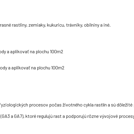
sné rastliny, zemiaky, kukuricu, trávniky, obilniny a iné.
vody a aplikovať na plochu 100m2
vody a aplikovať na plochu 100m2
ziologických procesov počas životného cykla rastlín a sú dôležité pr
 (GA3 a GA7), ktoré regulujú rast a podporujú rôzne vývojové proces