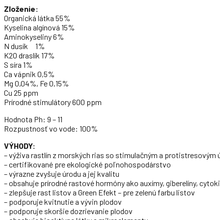
Zloženie:
Organická látka 55%
Kyselina algínová 15%
Aminokyseliny 6%
N dusík 1%
K2O draslík 17%
S síra 1%
Ca vápnik 0,5%
Mg 0,04%, Fe 0,15%
Cu 25 ppm
Prírodné stimulátory 600 ppm
Hodnota Ph: 9 – 11
Rozpustnosť vo vode: 100%
VÝHODY:
– výživa rastlín z morských rias so stimulačným a protistresovým
– certifikované pre ekologické poľnohospodárstvo
– výrazne zvyšuje úrodu a jej kvalitu
– obsahuje prírodné rastové hormóny ako auxímy, giberelíny, cytokin
– zlepšuje rast listov a Green Efekt – pre zelenú farbu listov
– podporuje kvitnutie a vývin plodov
– podporuje skoršie dozrievanie plodov