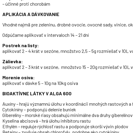
– účinné proti chorobám
APLIKÁCIA A DÁVKOVANIE
Vhodné najmä pre zeleninu, drobné ovocie, ovocné sady, vinice, okra
Odpúčame aplikovať v intervaloch 14 – 21 dní
Postrek na listy:
aplikovať 2 – 4 krát v sezóne, množstvo 2,5 – 5g rozmiešať v 10L 
Zálievka:
aplikovať 2 – 3 krát v sezóne, množstvo 15 – 20g rozmiešať v 10L 
Morenie osiva:
aplikovať v dávke 5 – 10g na 10kg osiva
BIOAKTÍVNE LÁTKY V ALGA 600
Auxíny – hrajú významnú úlohu v koordinácii mnohých rastových a fy
Cytokiníny – podporujú delenie buniek
Giberelíny – morské riasy obsahujú minimálne dva druhy giberelínov
Kyselina abcisová – hrá úlohu inhibítoru rastu
Ethylén – reguluje rýchlosť rastu a podporuje skorší vývin plodov
Betainy – zvyšuje obsah chlorofylu, podobne ako cytokiníny