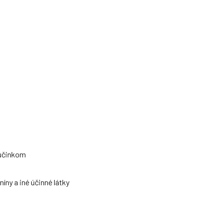
 účinkom
íny a iné účinné látky