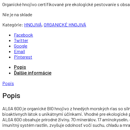
Organické hnojivo certifikované pre ekologické pestovanie s obs
Nie je na sklade
Kategórie:
HNOJIVÁ
,
ORGANICKÉ HNOJIVÁ
Facebook
Twitter
Google
Email
Pinterest
Popis
Ďalšie informácie
Popis
Popis
ALGA 600 je organické BIO hnojivo z hnedých morských rias so si
bioaktívnych látok s unikátnymi účinkami. Vhodné pre ekologické 
ALGA 600 obsahuje prírodné živiny, 70 minerálov, 17 aminokyselín, 
imunitný systém rastlín, zvyšuje odolnosť voči suchu, chladu a mr