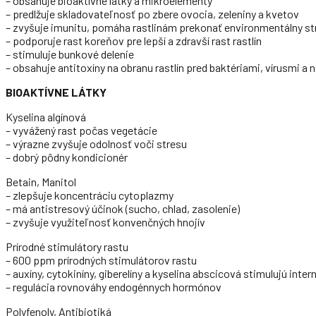
– obsahuje bioaktívne látky a mikroelementy
– predlžuje skladovateľnosť po zbere ovocia, zeleniny a kvetov
– zvyšuje imunitu, pomáha rastlinám prekonať environmentálny st
– podporuje rast koreňov pre lepší a zdravší rast rastlín
– stimuluje bunkové delenie
– obsahuje antitoxíny na obranu rastlín pred baktériami, vírusmi 
BIOAKTÍVNE LÁTKY
Kyselina algínová
– vyvážený rast počas vegetácie
– výrazne zvyšuje odolnosť voči stresu
– dobrý pôdny kondicionér
Betain, Manitol
– zlepšuje koncentráciu cytoplazmy
– má antistresový účinok (sucho, chlad, zasolenie)
– zvyšuje využiteľnosť konvenčných hnojív
Prírodné stimulátory rastu
– 600 ppm prírodných stimulátorov rastu
– auxíny, cytokiníny, giberelíny a kyselina abscicová stimulujú inter
– regulácia rovnováhy endogénnych hormónov
Polyfenoly, Antibiotiká