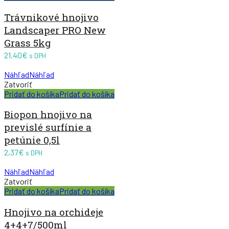
Trávnikové hnojivo
Landscaper PRO New
Grass 5kg
21,40
€
s DPH
Náhľad
Náhľad
Zatvoriť
Pridať do košíka
Pridať do košíka
Biopon hnojivo na
previslé surfínie a
petúnie 0,5l
2,37
€
s DPH
Náhľad
Náhľad
Zatvoriť
Pridať do košíka
Pridať do košíka
Hnojivo na orchideje
4+4+7/500ml