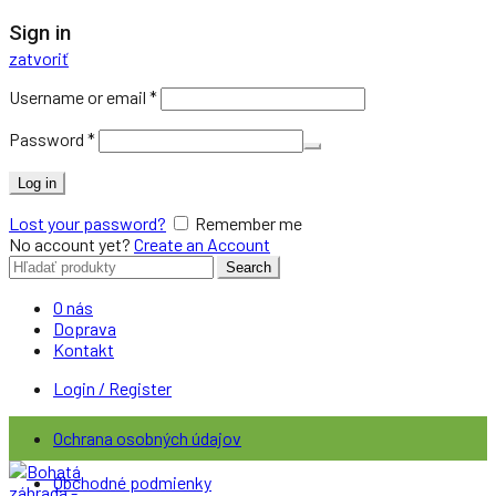
Sign in
zatvoriť
Username or email
*
Password
*
Log in
Lost your password?
Remember me
No account yet?
Create an Account
Search
Search
for:
O nás
Doprava
Kontakt
Login / Register
Ochrana osobných údajov
Obchodné podmienky