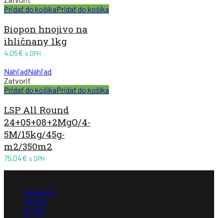
Pridať do košíka
Pridať do košíka
Biopon hnojivo na
ihličnany 1kg
4,05
€
s DPH
Náhľad
Náhľad
Zatvoriť
Pridať do košíka
Pridať do košíka
LSP All Round
24+05+08+2MgO/4-
5M/15kg/45g-
m2/350m2
75,04
€
s DPH
Facebook
Twitter
Google