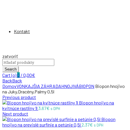
Kontakt
zatvoriť
Search
for:
Search
Cart (
o
)
0
/
0,00
€
Back
Back
Domov
VONKAJŠIA ZÁHRADA
HNOJIVÁ
BIOPON
Biopon hnojivo
na Juky,Dracény,Palmy 0,5l
Previous product
Biopon hnojivo na
kvitnúce rastliny 1l
3,67
€
s DPH
Next product
Biopon
hnojivo na previslé surfínie a petúnie 0,5l
2,37
€
s DPH