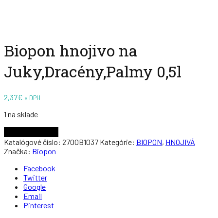
Zväčšiť
Zväčšiť
Biopon hnojivo na
Juky,Dracény,Palmy 0,5l
2,37
€
s DPH
1 na sklade
Pridať do košíka
Katalógové číslo:
2700B1037
Kategórie:
BIOPON
,
HNOJIVÁ
Značka:
Biopon
Facebook
Twitter
Google
Email
Pinterest