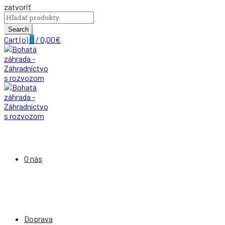
zatvoriť
Search
for:
Search
Cart (
o
)
0
/
0,00
€
O nás
Doprava