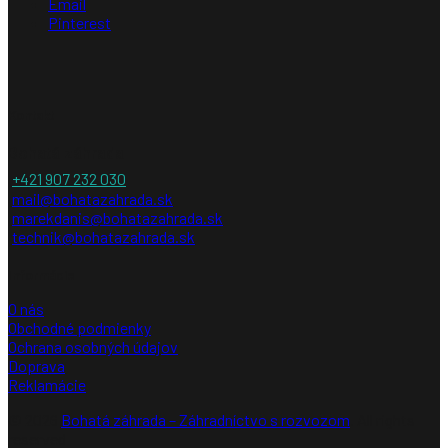
Email
Pinterest
Kontakt
Bohatá záhrada
+421 907 232 030
mail@bohatazahrada.sk
marekdanis@bohatazahrada.sk
technik@bohatazahrada.sk
Informácie
O nás
Obchodné podmienky
Ochrana osobných údajov
Doprava
Reklamácie
© 2026
Bohatá záhrada – Záhradníctvo s rozvozom
. All rights
reserved