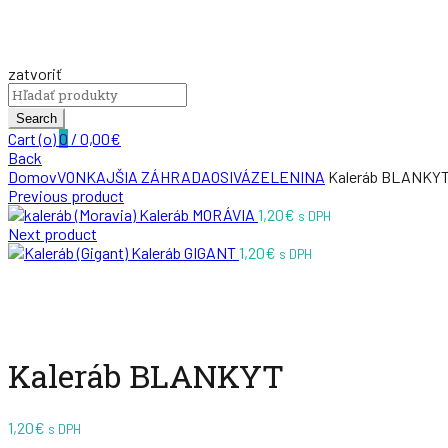
zatvoriť
Search
for:
Search
Cart (
o
)
0
/
0,00
€
Back
Domov
VONKAJŠIA ZÁHRADA
OSIVÁ
ZELENINA
Kaleráb BLANKY
Previous product
Kaleráb MORÁVIA
1,20
€
s DPH
Next product
Kaleráb GIGANT
1,20
€
s DPH
Zväčšiť
Kaleráb BLANKYT
1,20
€
s DPH