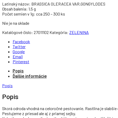
Latinský názov: BRASSICA OLERACEA VAR.GONGYLODES
Obsah balenia: 1,5 g
Počet semien v 1g: cca 250 – 300 ks
Nie je na sklade
Katalógové číslo:
27011102
Kategória:
ZELENINA
Facebook
Twitter
Google
Email
Pinterest
Popis
Ďalšie informácie
Popis
Popis
Skorá odroda vhodná na celoročné pestovanie. Rastlina je slabšie 
Pestujeme z priesad ale aj z priamej sejby.