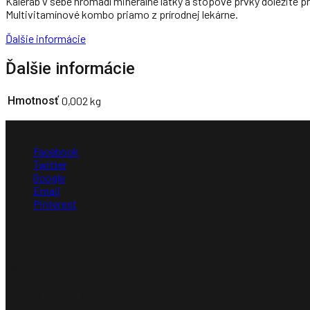
Kaleráb v sebe hromadí minerálne látky a stopové prvky dôležité p
Multivitamínové kombo priamo z prírodnej lekárne.
Ďalšie informácie
Ďalšie informácie
Hmotnosť
0,002 kg
Facebook
Twitter
Google
Email
Pinterest
Kontakt
Bohatá záhrada