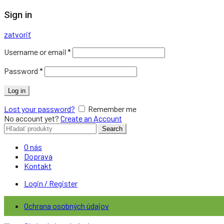
Sign in
zatvoriť
Username or email
*
Password
*
Log in
Lost your password?
Remember me
No account yet?
Create an Account
Search
Search
for:
O nás
Doprava
Kontakt
Login / Register
Ochrana osobných údajov