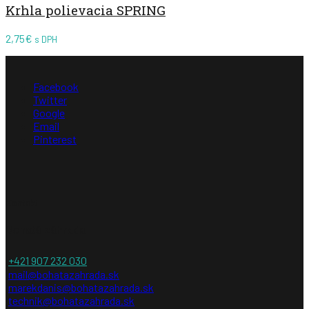
Krhla polievacia SPRING
2,75
€
s DPH
Facebook
Twitter
Google
Email
Pinterest
Kontakt
Bohatá záhrada
+421 907 232 030
mail@bohatazahrada.sk
marekdanis@bohatazahrada.sk
technik@bohatazahrada.sk