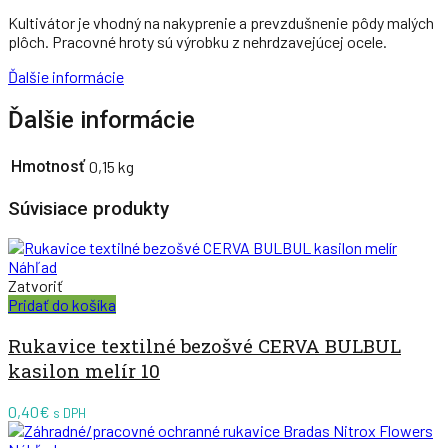
Kultivátor je vhodný na nakyprenie a prevzdušnenie pôdy malých
plôch. Pracovné hroty sú výrobku z nehrdzavejúcej ocele.
Ďalšie informácie
Ďalšie informácie
Hmotnosť
0,15 kg
Súvisiace produkty
Náhľad
Zatvoriť
Pridať do košíka
Rukavice textilné bezošvé CERVA BULBUL
kasilon melír 10
0,40
€
s DPH