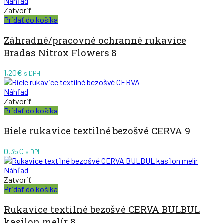
Náhľad
Zatvoriť
Pridať do košíka
Záhradné/pracovné ochranné rukavice
Bradas Nitrox Flowers 8
1,20
€
s DPH
Náhľad
Zatvoriť
Pridať do košíka
Biele rukavice textilné bezošvé CERVA 9
0,35
€
s DPH
Náhľad
Zatvoriť
Pridať do košíka
Rukavice textilné bezošvé CERVA BULBUL
kasilon melír 8