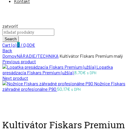
Kontakt
zatvoriť
Search
for:
Search
Cart (
o
)
0
/
0,00
€
Back
Domov
NÁRADIE/TECHNIKA
Kultivátor Fiskars Premium malý
Previous product
Lopatka
presádzacia Fiskars Premium (užšia)
8,70
€
s DPH
Next product
Nožnice Fiskars
záhradné profesionálne P90
50,17
€
s DPH
Zväčšiť
Kultivátor Fiskars Premium