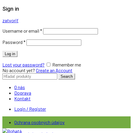
Sign in
zatvoriť
Username or email
*
Password
*
Log in
Lost your password?
Remember me
No account yet?
Create an Account
Search
Search
for:
O nás
Doprava
Kontakt
Login / Register
Ochrana osobných údajov