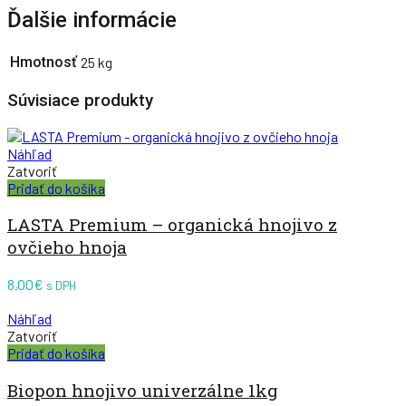
Ďalšie informácie
Hmotnosť
25 kg
Súvisiace produkty
Náhľad
Zatvoriť
Pridať do košíka
LASTA Premium – organická hnojivo z
ovčieho hnoja
8,00
€
s DPH
Náhľad
Zatvoriť
Pridať do košíka
Biopon hnojivo univerzálne 1kg