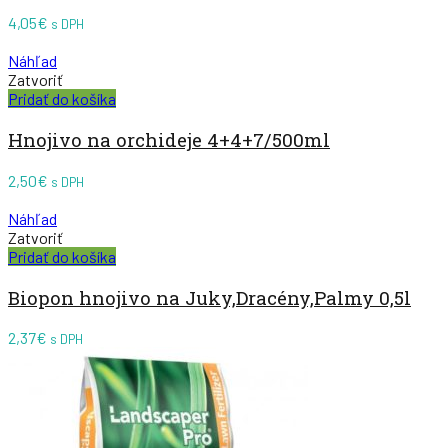
4,05
€
s DPH
Náhľad
Zatvoriť
Pridať do košíka
Hnojivo na orchideje 4+4+7/500ml
2,50
€
s DPH
Náhľad
Zatvoriť
Pridať do košíka
Biopon hnojivo na Juky,Dracény,Palmy 0,5l
2,37
€
s DPH