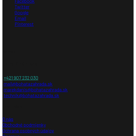
Facebook
Twitter
Google
Email
Pinterest
Kontakt
Bohatá záhrada
+421 907 232 030
mail@bohatazahrada.sk
marekdanis@bohatazahrada.sk
technik@bohatazahrada.sk
Informácie
O nás
Obchodné podmienky
Ochrana osobných údajov