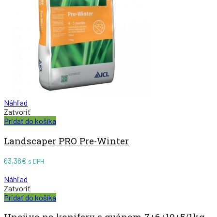
Náhľad
Zatvoriť
Pridať do košíka
Landscaper PRO Pre-Winter
63,36
€
s DPH
Náhľad
Zatvoriť
Pridať do košíka
Hnojivo na konifery s guánom 7+6+10+5/1kg