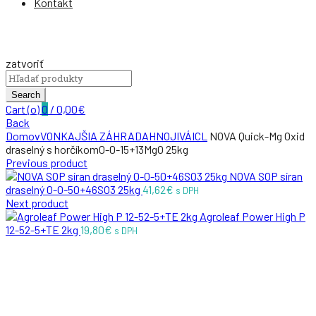
Kontakt
zatvoriť
Search
for:
Search
Cart (
o
)
0
/
0,00
€
Back
Domov
VONKAJŠIA ZÁHRADA
HNOJIVÁ
ICL
NOVA Quick-Mg Oxid
draselný s horčíkom0-0-15+13MgO 25kg
Previous product
NOVA SOP síran
draselný 0-0-50+46SO3 25kg
41,62
€
s DPH
Next product
Agroleaf Power High P
12-52-5+TE 2kg
19,80
€
s DPH