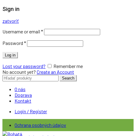
Sign in
zatvoriť
Username or email
*
Password
*
Log in
Lost your password?
Remember me
No account yet?
Create an Account
Search
Search
for:
O nás
Doprava
Kontakt
Login / Register
Ochrana osobných údajov