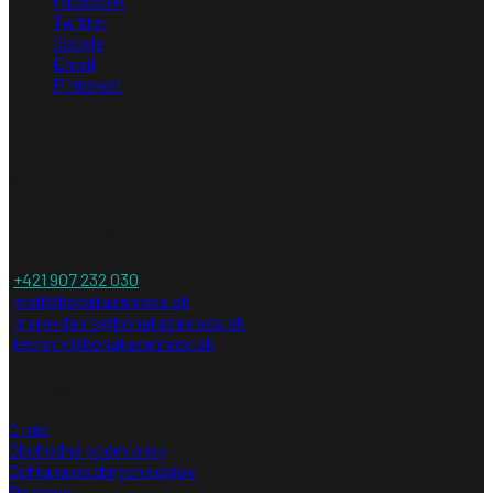
Facebook
Twitter
Google
Email
Pinterest
Kontakt
Bohatá záhrada
+421 907 232 030
mail@bohatazahrada.sk
marekdanis@bohatazahrada.sk
technik@bohatazahrada.sk
Informácie
O nás
Obchodné podmienky
Ochrana osobných údajov
Doprava