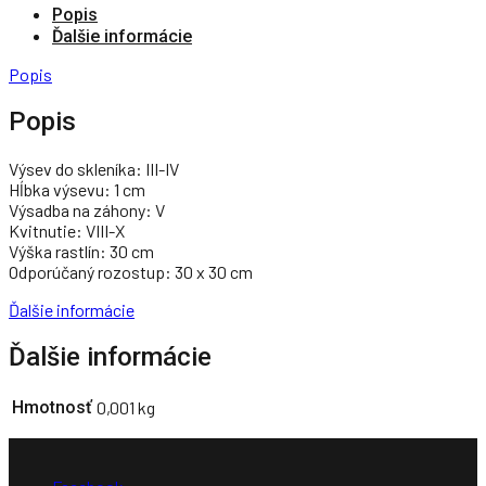
Popis
Ďalšie informácie
Popis
Popis
Výsev do skleníka:
III-IV
Hĺbka výsevu:
1 cm
Výsadba na záhony:
V
Kvitnutie:
VIII-X
Výška rastlín:
30 cm
Odporúčaný rozostup:
30 x 30 cm
Ďalšie informácie
Ďalšie informácie
Hmotnosť
0,001 kg