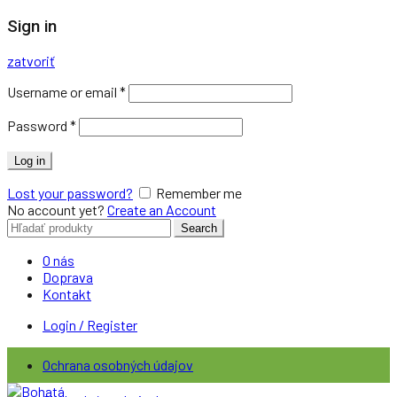
Sign in
zatvoriť
Username or email
*
Password
*
Log in
Lost your password?
Remember me
No account yet?
Create an Account
Search
Search
for:
O nás
Doprava
Kontakt
Login / Register
Ochrana osobných údajov