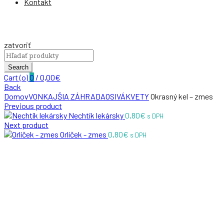
Kontakt
zatvoriť
Search
for:
Search
Cart (
o
)
0
/
0,00
€
Back
Domov
VONKAJŠIA ZÁHRADA
OSIVÁ
KVETY
Okrasný kel – zmes
Previous product
Nechtík lekársky
0,80
€
s DPH
Next product
Orlíček - zmes
0,80
€
s DPH