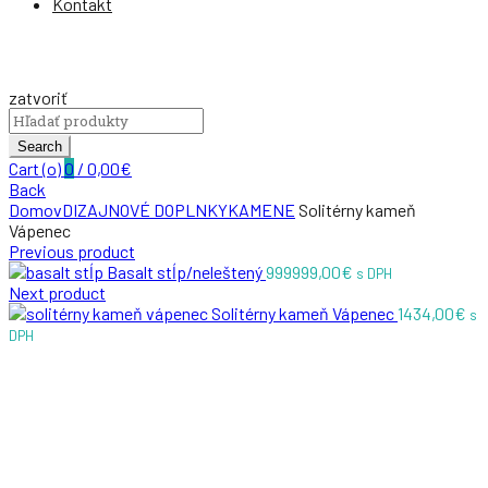
Kontakt
zatvoriť
Search
for:
Search
Cart (
o
)
0
/
0,00
€
Back
Domov
DIZAJNOVÉ DOPLNKY
KAMENE
Solitérny kameň
Vápenec
Previous product
Basalt stĺp/neleštený
999999,00
€
s DPH
Next product
Solitérny kameň Vápenec
1434,00
€
s
DPH