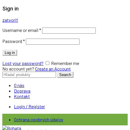
Sign in
zatvoriť
Username or email
*
Password
*
Log in
Lost your password?
Remember me
No account yet?
Create an Account
Search
Search
for:
O nás
Doprava
Kontakt
Login / Register
Ochrana osobných údajov