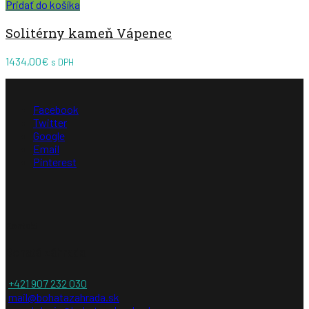
Pridať do košíka
Solitérny kameň Vápenec
1434,00
€
s DPH
Facebook
Twitter
Google
Email
Pinterest
Kontakt
Bohatá záhrada
+421 907 232 030
mail@bohatazahrada.sk