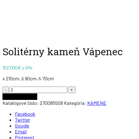
Zväčšiť
Solitérny kameň Vápenec
1527,00
€
s DPH
v 210cm, š 90cm, h 70cm
Počet
Pridať do košíka
Katalógové číslo:
270085508
Kategória:
KAMENE
Facebook
Twitter
Google
Email
Pinterest