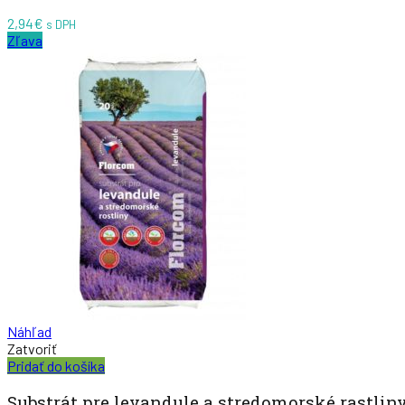
2,94
€
s DPH
Zľava
Náhľad
Zatvoriť
Pridať do košíka
Substrát pre levandule a stredomorské rastliny