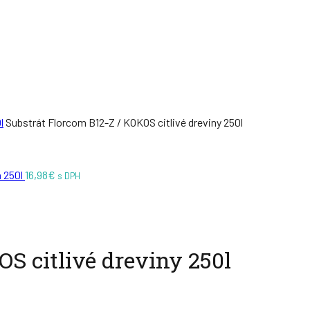
l
Substrát Florcom B12-Z / KOKOS citlivé dreviny 250l
á 250l
16,98
€
s DPH
OS citlivé dreviny 250l