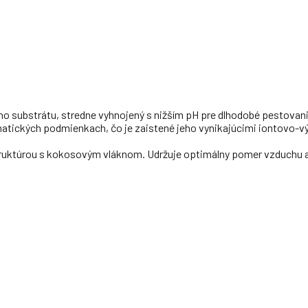
ho substrátu, stredne vyhnojený s nižším pH pre dlhodobé pestovanie
atických podmienkach, čo je zaistené jeho vynikajúcimi iontovo-vý
štruktúrou s kokosovým vláknom. Udržuje optimálny pomer vzduchu a