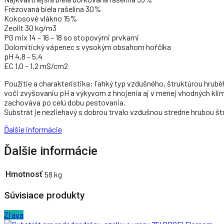
Frézovaná biela rašelina 30%
Kokosové vlákno 15%
Zeolit 30 kg/m3
PG mix 14 – 16 – 18 so stopovými prvkami
Dolomitický vápenec s vysokým obsahom hořčíka
pH 4,8 – 5,4
EC 1,0 – 1,2 mS/cm2
Použitie a charakteristika: ľahký typ vzdušného, štruktúrou hrubé
voči zvyšovaniu pH a výkyvom z hnojenia aj v menej vhodných klim
zachováva po celú dobu pestovania.
Substrát je nezliehavý s dobrou trvalo vzdušnou stredne hrubou 
Ďalšie informácie
Ďalšie informácie
Hmotnosť
58 kg
Súvisiace produkty
Zľava