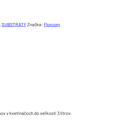
,
SUBSTRÁTY
Značka:
Florcom
ov v kvetináčoch do veľkosti 3 litrov.