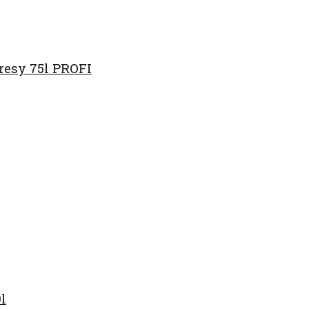
resy 75l PROFI
l