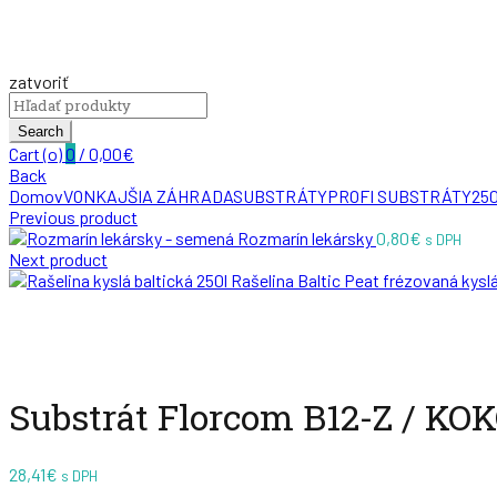
zatvoriť
Search
for:
Search
Cart (
o
)
0
/
0,00
€
Back
Domov
VONKAJŠIA ZÁHRADA
SUBSTRÁTY
PROFI SUBSTRÁTY
250
Previous product
Rozmarín lekársky
0,80
€
s DPH
Next product
Rašelina Baltic Peat frézovaná kysl
Zväčšiť
Substrát Florcom B12-Z / KOK
28,41
€
s DPH