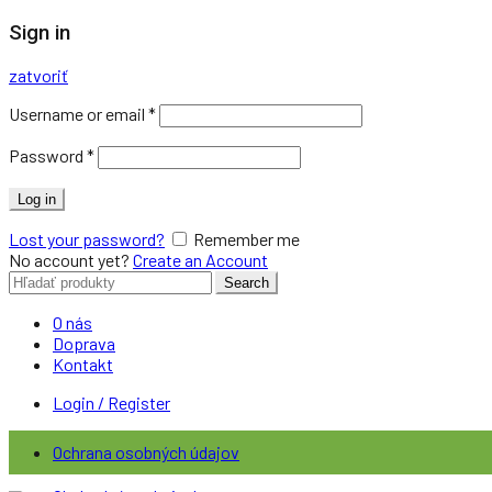
Sign in
zatvoriť
Username or email
*
Password
*
Log in
Lost your password?
Remember me
No account yet?
Create an Account
Search
Search
for:
O nás
Doprava
Kontakt
Login / Register
Ochrana osobných údajov