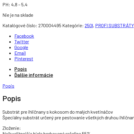
PH: 4,8 – 5,4
Nie je na sklade
Katalógové číslo:
270004495
Kategórie:
250l
,
PROFI SUBSTRÁTY
Facebook
Twitter
Google
Email
Pinterest
Popis
Ďalšie informácie
Popis
Popis
Substrát pre ihličnany s kokosom do malých kvetináčov
Špeciálny substrát určený pre pestovanie všetkých druhou ihličnan
Zloženie:
Najkvalitnejšia biela borkovaná rašelina 55%