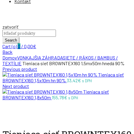
Kontakt
zatvoriť
Search
for:
Search
Cart (
o
)
0
/
0,00
€
Back
Domov
VONKAJŠIA ZÁHRADA
SIETE / RÁKOS / BAMBUS /
TEXTÍLIE
Tieniaca sieť BROWNTEX160 1,5mx50m hnedá 90%
Previous product
Tieniaca sieť
BROWNTEX160 1,5x10m hn 90%
33,42
€
s DPH
Next product
Tieniaca sieť
BROWNTEX160 1,8x50m
155,78
€
s DPH
Zväčšiť