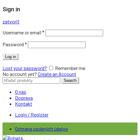
Sign in
zatvoriť
Username or email
*
Password
*
Log in
Lost your password?
Remember me
No account yet?
Create an Account
Search
Search
for:
O nás
Doprava
Kontakt
Login / Register
Ochrana osobných údajov