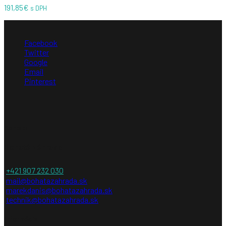
191,85
€
s DPH
Facebook
Twitter
Google
Email
Pinterest
Kontakt
Bohatá záhrada
+421 907 232 030
mail@bohatazahrada.sk
marekdanis@bohatazahrada.sk
technik@bohatazahrada.sk
Informácie