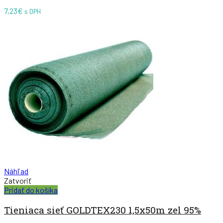
7,23
€
s DPH
Náhľad
Zatvoriť
Pridať do košíka
Tieniaca sieť GOLDTEX230 1,5x50m zel 95%