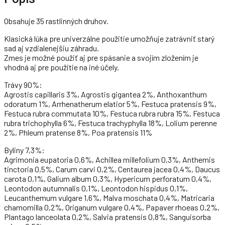
Obsahuje 35 rastlinných druhov.
Klasická lúka pre univerzálne použitie umožňuje zatrávniť starý
sad aj vzdialenejšiu záhradu.
Zmes je možné použiť aj pre spásanie a svojím zložením je
vhodná aj pre použitie na iné účely.
Trávy 90%:
Agrostis capillaris 3%, Agrostis gigantea 2%, Anthoxanthum
odoratum 1%, Arrhenatherum elatior 5%, Festuca pratensis 9%,
Festuca rubra commutata 10%, Festuca rubra rubra 15%, Festuca
rubra trichophylla 6%, Festuca trachyphylla 18%, Lolium perenne
2%, Phleum pratense 8%, Poa pratensis 11%
Byliny 7,3%:
Agrimonia eupatoria 0,6%, Achillea millefolium 0,3%, Anthemis
tinctoria 0,5%, Carum carvi 0,2%, Centaurea jacea 0,4%, Daucus
carota 0,1%, Galium album 0,3%, Hypericum perforatum 0,4%,
Leontodon autumnalis 0,1%, Leontodon hispidus 0,1%,
Leucanthemum vulgare 1,6%, Malva moschata 0,4%, Matricaria
chamomilla 0,2%, Origanum vulgare 0,4%, Papaver rhoeas 0,2%,
Plantago lanceolata 0,2%, Salvia pratensis 0,8%, Sanguisorba