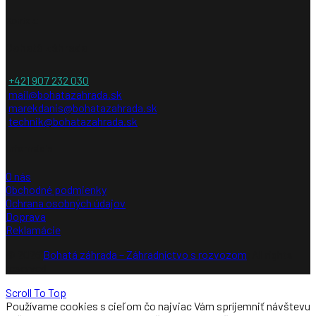
Kontakt
Bohatá záhrada
+421 907 232 030
mail@bohatazahrada.sk
marekdanis@bohatazahrada.sk
technik@bohatazahrada.sk
Informácie
O nás
Obchodné podmienky
Ochrana osobných údajov
Doprava
Reklamácie
© 2026
Bohatá záhrada – Záhradníctvo s rozvozom
. All rights
reserved
Scroll To Top
Používame cookies s cieľom čo najviac Vám spríjemniť návštevu