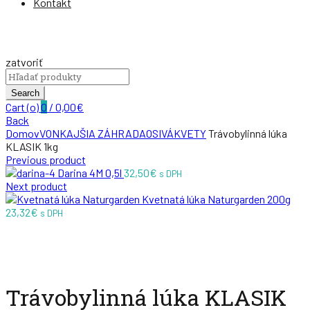
Kontakt
zatvoriť
Search
for:
Search
Cart (
o
)
0
/
0,00
€
Back
Domov
VONKAJŠIA ZÁHRADA
OSIVÁ
KVETY
Trávobylinná lúka
KLASIK 1kg
Previous product
Darina 4M 0,5l
32,50
€
s DPH
Next product
Kvetnatá lúka Naturgarden 200g
23,32
€
s DPH
Zväčšiť
Trávobylinná lúka KLASIK