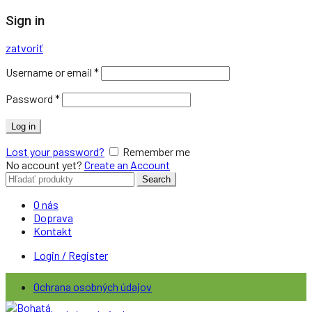
Sign in
zatvoriť
Username or email
*
Password
*
Log in
Lost your password?
Remember me
No account yet?
Create an Account
Search
Search
for:
O nás
Doprava
Kontakt
Login / Register
Ochrana osobných údajov