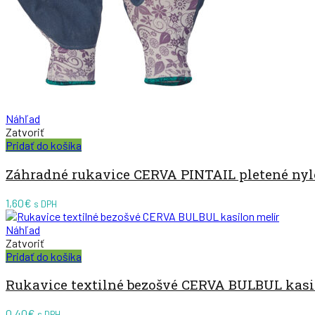
Náhľad
Zatvoriť
Pridať do košíka
Záhradné rukavice CERVA PINTAIL pletené nylo
1,60
€
s DPH
Náhľad
Zatvoriť
Pridať do košíka
Rukavice textilné bezošvé CERVA BULBUL kasil
0,40
€
s DPH