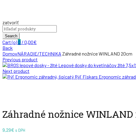
zatvoriť
Search
for:
Search
Cart (
o
)
0
/
0,00
€
Back
Domov
NÁRADIE/TECHNIKA
Záhradné nožnice WINLAND 20cm
Previous product
Lepové dosky do kvetináčov žlté 7,5x
Next product
Rýľ Fiskars Ergonomic záhrad
Zväčšiť
Záhradné nožnice WINLAND
9,29
€
s DPH