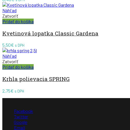
Náhľad
Zatvoriť
Pridať do košíka
Kvetinová lopatka Classic Gardena
5,50
€
s DPH
Náhľad
Zatvoriť
Pridať do košíka
Krhla polievacia SPRING
2,75
€
s DPH
Facebook
Twitter
Google
Email