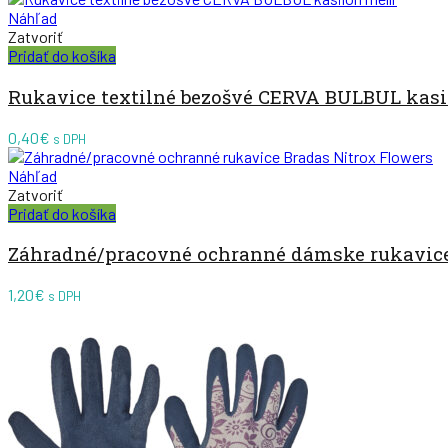
Náhľad
Zatvoriť
Pridať do košíka
Rukavice textilné bezošvé CERVA BULBUL kasi
0,40
€
s DPH
Náhľad
Zatvoriť
Pridať do košíka
Záhradné/pracovné ochranné dámske rukavice
1,20
€
s DPH