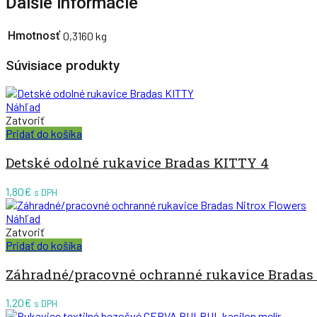
Ďalšie informácie
Hmotnosť
0,3160 kg
Súvisiace produkty
Náhľad
Zatvoriť
Pridať do košíka
Detské odolné rukavice Bradas KITTY 4
1,80
€
s DPH
Náhľad
Zatvoriť
Pridať do košíka
Záhradné/pracovné ochranné rukavice Bradas 
1,20
€
s DPH