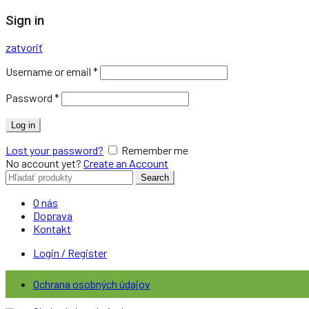
Sign in
zatvoriť
Username or email
*
Password
*
Log in
Lost your password?
Remember me
No account yet?
Create an Account
Search
Search
for:
O nás
Doprava
Kontakt
Login / Register
Ochrana osobných údajov