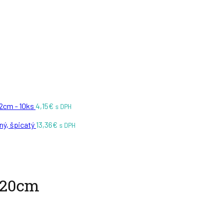
12cm - 10ks
4,15
€
s DPH
ný, špicatý
13,36
€
s DPH
 20cm