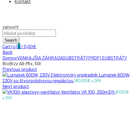
Kontakt
zatvoriť
Search
for:
Search
Cart (
o
)
0
/
0,00
€
Back
Domov
VONKAJŠIA ZÁHRADA
SUBSTRÁTY
PROFI SUBSTRÁTY
BioBizz All-Mix, 50l
Previous product
Elektronický predradník Lumatek 600W,
230V so štvorpolohovou reguláciou
180,00
€
s DPH
Next product
Ventilátor VK 100, 250m3/h
81,00
€
s DPH