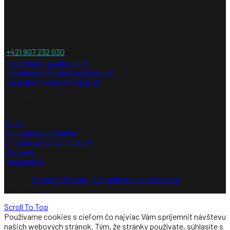
Kontakt
Bohatá záhrada
+421 907 232 030
mail@bohatazahrada.sk
marekdanis@bohatazahrada.sk
technik@bohatazahrada.sk
Informácie
O nás
Obchodné podmienky
Ochrana osobných údajov
Doprava
Reklamácie
© 2026
Bohatá záhrada – Záhradníctvo s rozvozom
. All rights
reserved
Scroll To Top
Používame cookies s cieľom čo najviac Vám spríjemniť návštevu
našich webových stránok. Tým, že stránky používate, súhlasíte s