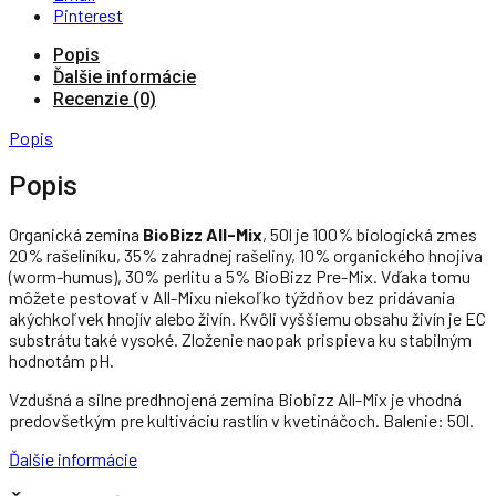
Pinterest
Popis
Ďalšie informácie
Recenzie (0)
Popis
Popis
Organická zemina
BioBizz All-Mix
, 50l je 100% biologická zmes
20% rašeliníku, 35% zahradnej rašeliny, 10% organického hnojiva
(worm-humus), 30% perlitu a 5% BioBizz Pre-Mix. Vďaka tomu
môžete pestovať v All-Mixu niekoľko týždňov bez pridávania
akýchkoľvek hnojív alebo živín. Kvôli vyššiemu obsahu živín je EC
substrátu také vysoké. Zloženie naopak prispieva ku stabilným
hodnotám pH.
Vzdušná a silne predhnojená zemina Biobizz All-Mix je vhodná
predovšetkým pre kultiváciu rastlín v kvetináčoch. Balenie: 50l.
Ďalšie informácie