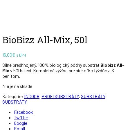
Zväčšiť
BioBizz All-Mix, 50l
16,00
€
s DPH
Silne predhnojený, 100% biologický pôdny substrát
Biobizz All-
Mix
v 50l balení. Kompletná výživa pre niekoľko týždňov. S
perlitom.
Nie je na sklade
Kategórie:
INDOOR
,
PROFI SUBSTRÁTY
,
SUBSTRÁTY
,
SUBSTRÁTY
Facebook
Twitter
Google
Email