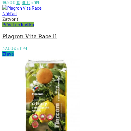
Pôvodná
Aktuálna
19,20
€
10,60
€
s DPH
cena
cena
bola:
je:
Náhľad
19,20€.
10,60€.
Zatvoriť
Pridať do košíka
Plagron Vita Race 1l
32,00
€
s DPH
Zľava