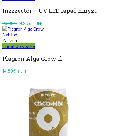
Inzzzector – UV LED lapač hmyzu
Pôvodná
Aktuálna
29,90
€
19,90
€
s DPH
cena
cena
bola:
je:
Náhľad
29,90€.
19,90€.
Zatvoriť
Pridať do košíka
Plagron Alga Grow 1l
14,80
€
s DPH