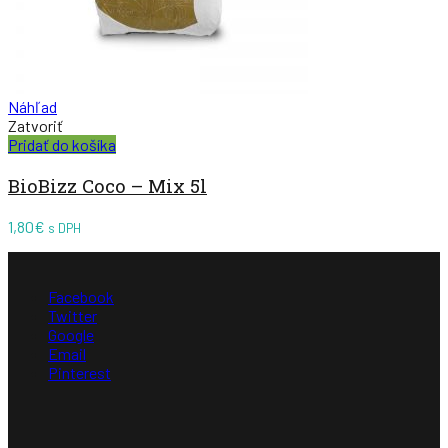
Náhľad
Zatvoriť
Pridať do košíka
BioBizz Coco – Mix 5l
1,80
€
s DPH
Facebook
Twitter
Google
Email
Pinterest