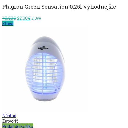
Plagron Green Sensation 0,25l výhodnejšie
Pôvodná
Aktuálna
43,90
€
22,00
€
s DPH
cena
cena
Zľava
bola:
je:
43,90€.
22,00€.
Náhľad
Zatvoriť
Pridať do košíka