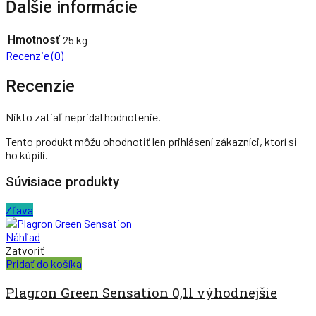
Ďalšie informácie
Hmotnosť
25 kg
Recenzie (0)
Recenzie
Nikto zatiaľ nepridal hodnotenie.
Tento produkt môžu ohodnotiť len prihlásení zákazníci, ktorí si
ho kúpili.
Súvisiace produkty
Zľava
Náhľad
Zatvoriť
Pridať do košíka
Plagron Green Sensation 0,1l výhodnejšie