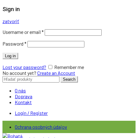
Sign in
zatvoriť
Username or email
*
Password
*
Log in
Lost your password?
Remember me
No account yet?
Create an Account
Search
Search
for:
O nás
Doprava
Kontakt
Login / Register
Ochrana osobných údajov