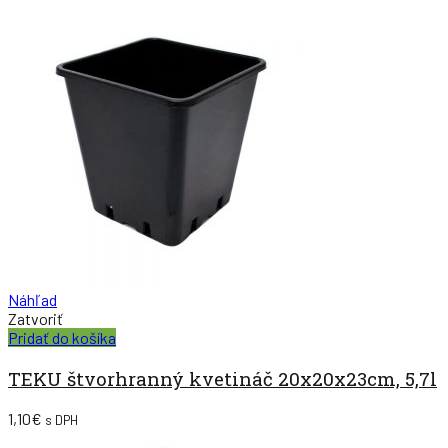
Náhľad
Zatvoriť
Pridať do košíka
TEKU štvorhranný kvetináč 20x20x23cm, 5,7l
1,10
€
s DPH