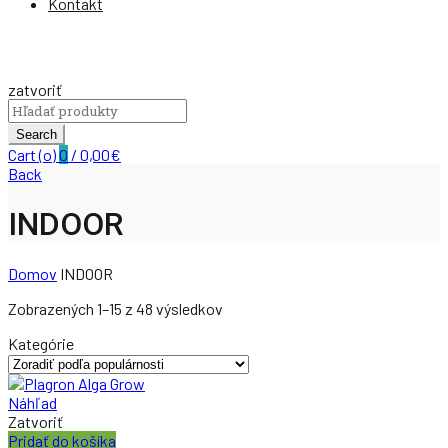
Kontakt
zatvoriť
Search
for:
Search
Cart (
o
)
0
/
0,00
€
Back
INDOOR
Domov
INDOOR
Zobrazených 1–15 z 48 výsledkov
Kategórie
Náhľad
Zatvoriť
Pridať do košíka