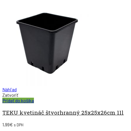
Náhľad
Zatvoriť
Pridať do košíka
TEKU kvetináč štvorhranný 25x25x26cm 11l
1,99
€
s DPH