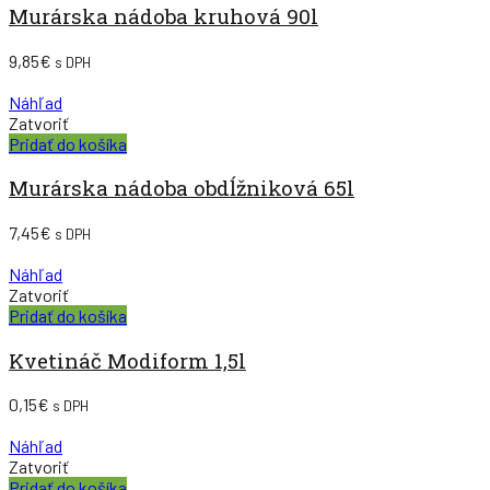
Murárska nádoba kruhová 90l
9,85
€
s DPH
Náhľad
Zatvoriť
Pridať do košíka
Murárska nádoba obdĺžniková 65l
7,45
€
s DPH
Náhľad
Zatvoriť
Pridať do košíka
Kvetináč Modiform 1,5l
0,15
€
s DPH
Náhľad
Zatvoriť
Pridať do košíka