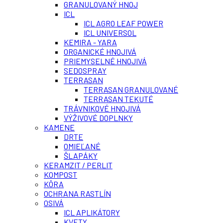
GRANULOVANÝ HNOJ
ICL
ICL AGRO LEAF POWER
ICL UNIVERSOL
KEMIRA - YARA
ORGANICKÉ HNOJIVÁ
PRIEMYSELNÉ HNOJIVÁ
SEDOSPRAY
TERRASAN
TERRASAN GRANULOVANÉ
TERRASAN TEKUTÉ
TRÁVNIKOVÉ HNOJIVÁ
VÝŽIVOVÉ DOPLNKY
KAMENE
DRTE
OMIEĽANÉ
ŠLAPÁKY
KERAMZIT / PERLIT
KOMPOST
KÔRA
OCHRANA RASTLÍN
OSIVÁ
ICL APLIKÁTORY
KVETY