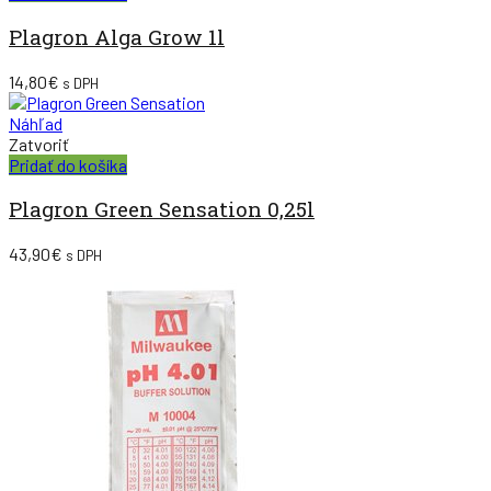
Plagron Alga Grow 1l
14,80
€
s DPH
Náhľad
Zatvoriť
Pridať do košíka
Plagron Green Sensation 0,25l
43,90
€
s DPH