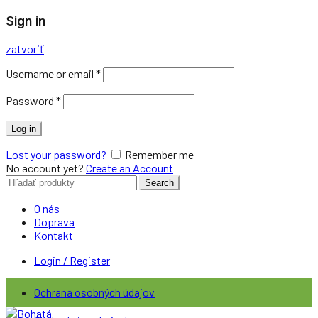
Sign in
zatvoriť
Username or email
*
Password
*
Log in
Lost your password?
Remember me
No account yet?
Create an Account
Search
Search
for:
O nás
Doprava
Kontakt
Login / Register
Ochrana osobných údajov