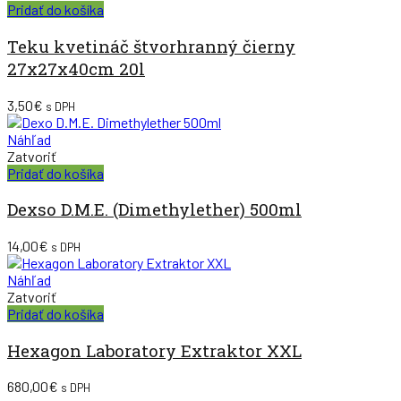
Pridať do košíka
Teku kvetináč štvorhranný čierny
27x27x40cm 20l
3,50
€
s DPH
Náhľad
Zatvoriť
Pridať do košíka
Dexso D.M.E. (Dimethylether) 500ml
14,00
€
s DPH
Náhľad
Zatvoriť
Pridať do košíka
Hexagon Laboratory Extraktor XXL
680,00
€
s DPH