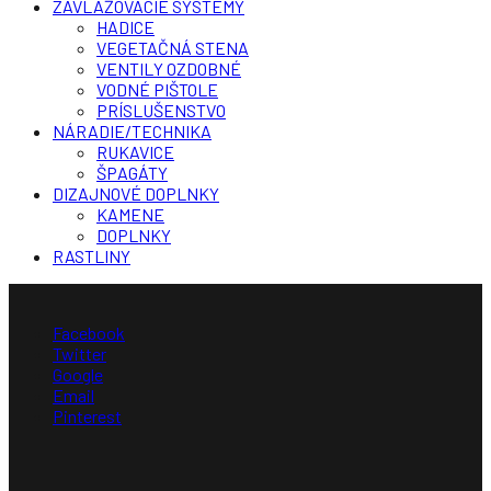
ZAVLAŽOVACIE SYSTÉMY
HADICE
VEGETAČNÁ STENA
VENTILY OZDOBNÉ
VODNÉ PIŠTOLE
PRÍSLUŠENSTVO
NÁRADIE/TECHNIKA
RUKAVICE
ŠPAGÁTY
DIZAJNOVÉ DOPLNKY
KAMENE
DOPLNKY
RASTLINY
Facebook
Twitter
Google
Email
Pinterest