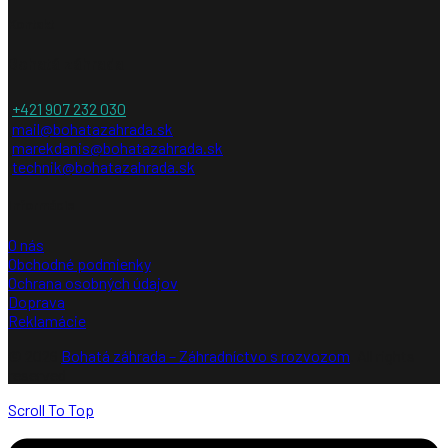
Kontakt
Bohatá záhrada
+421 907 232 030
mail@bohatazahrada.sk
marekdanis@bohatazahrada.sk
technik@bohatazahrada.sk
Informácie
O nás
Obchodné podmienky
Ochrana osobných údajov
Doprava
Reklamácie
© 2026
Bohatá záhrada – Záhradníctvo s rozvozom
. All rights
reserved
Scroll To Top