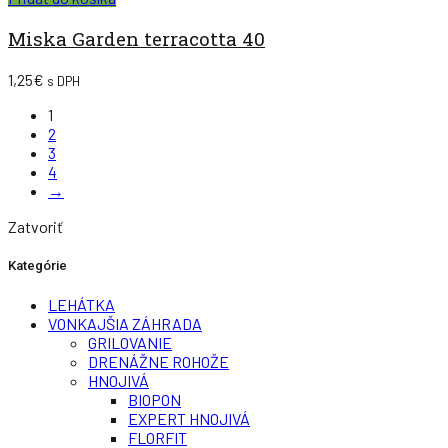
Miska Garden terracotta 40
1,25
€
s DPH
1
2
3
4
→
Zatvoriť
Kategórie
LEHÁTKA
VONKAJŠIA ZÁHRADA
GRILOVANIE
DRENÁŽNE ROHOŽE
HNOJIVÁ
BIOPON
EXPERT HNOJIVÁ
FLORFIT