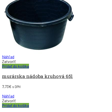
Náhľad
Zatvoriť
Pridať do košíka
murárska nádoba kruhová 65l
7,73
€
s DPH
Náhľad
Zatvoriť
Pridať do košíka