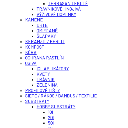
TERRASAN TEKUTÉ
TRÁVNIKOVÉ HNOJIVÁ
VÝŽIVOVÉ DOPLNKY
KAMENE
DRTE
OMIEĽANÉ
ŠLAPÁKY
KERAMZIT / PERLIT
KOMPOST
KÔRA
OCHRANA RASTLÍN
OSIVÁ
ICL APLIKÁTORY
KVETY
TRÁVNIK
ZELENINA
PROFILOVÉ LIŠTY
SIETE / RÁKOS / BAMBUS / TEXTÍLIE
SUBSTRÁTY
HOBBY SUBSTRÁTY
10l
20l
50l