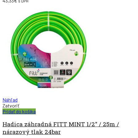
43,33
€
s DPH
Náhľad
Zatvoriť
Pridať do košíka
Hadica záhradná FITT MINT 1/2″ / 25m /
nárazový tlak 24bar