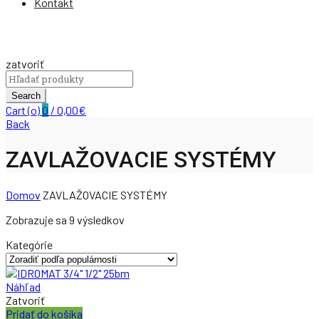
Kontakt
zatvoriť
Search
for:
Search
Cart (
o
)
0
/
0,00
€
Back
ZAVLAŽOVACIE SYSTÉMY
Domov
ZAVLAŽOVACIE SYSTÉMY
Zobrazuje sa 9 výsledkov
Kategórie
Náhľad
Zatvoriť
Pridať do košíka