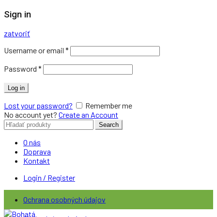
Sign in
zatvoriť
Username or email
*
Password
*
Log in
Lost your password?
Remember me
No account yet?
Create an Account
Search
Search
for:
O nás
Doprava
Kontakt
Login / Register
Ochrana osobných údajov