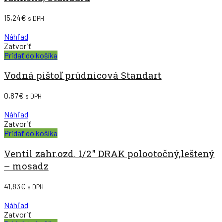
15,24
€
s DPH
Náhľad
Zatvoriť
Pridať do košíka
Vodná pištoľ prúdnicová Standart
0,87
€
s DPH
Náhľad
Zatvoriť
Pridať do košíka
Ventil zahr.ozd. 1/2″ DRAK polootočný,leštený
– mosadz
41,83
€
s DPH
Náhľad
Zatvoriť