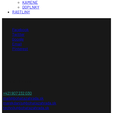
KAMENE
DOPLNKY
RASTLINY
Facebook
Twitter
Google
Email
Pinterest
Kontakt
Bohatá záhrada
+421 907 232 030
mail@bohatazahrada.sk
marekdanis@bohatazahrada.sk
technik@bohatazahrada.sk