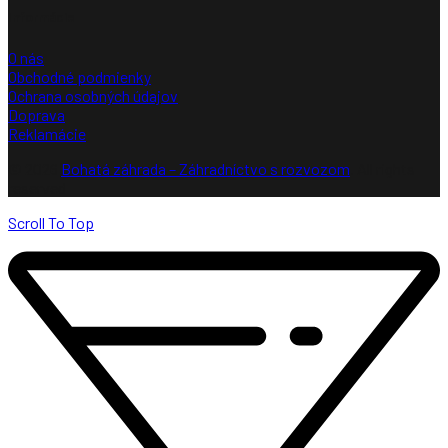
Informácie
O nás
Obchodné podmienky
Ochrana osobných údajov
Doprava
Reklamácie
© 2026
Bohatá záhrada – Záhradníctvo s rozvozom
. All rights
reserved
Scroll To Top