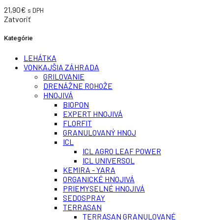
21,90
€
s DPH
Zatvoriť
Kategórie
LEHÁTKA
VONKAJŠIA ZÁHRADA
GRILOVANIE
DRENÁŽNE ROHOŽE
HNOJIVÁ
BIOPON
EXPERT HNOJIVÁ
FLORFIT
GRANULOVANÝ HNOJ
ICL
ICL AGRO LEAF POWER
ICL UNIVERSOL
KEMIRA - YARA
ORGANICKÉ HNOJIVÁ
PRIEMYSELNÉ HNOJIVÁ
SEDOSPRAY
TERRASAN
TERRASAN GRANULOVANÉ