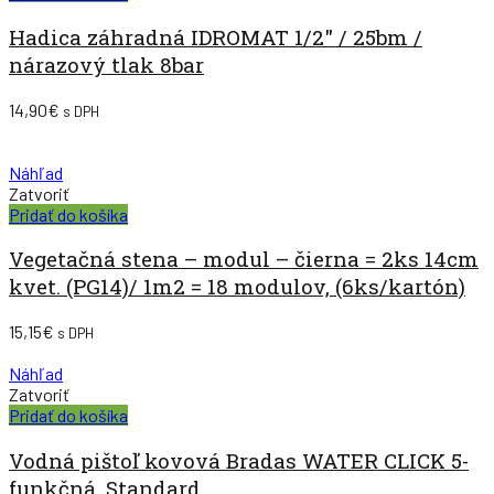
Hadica záhradná IDROMAT 1/2″ / 25bm /
nárazový tlak 8bar
14,90
€
s DPH
Náhľad
Zatvoriť
Pridať do košíka
Vegetačná stena – modul – čierna = 2ks 14cm
kvet. (PG14)/ 1m2 = 18 modulov, (6ks/kartón)
15,15
€
s DPH
Náhľad
Zatvoriť
Pridať do košíka
Vodná pištoľ kovová Bradas WATER CLICK 5-
funkčná, Standard