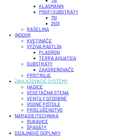
75l
KLASMANN
PROFI SUBSTRÁTY
75l
250l
RAŠELINA
INDOOR
KVETINÁČE
VÝŽIVA RASTLÍN
PLAGRON
TERRA AQUATICA
SUBSTRÁTY
ZAKOREŇOVAČE
PRÍSTROJE
ZAVLAŽOVACIE SYSTÉMY
HADICE
VEGETAČNÁ STENA
VENTILY OZDOBNÉ
VODNÉ PIŠTOLE
PRÍSLUŠENSTVO
NÁRADIE/TECHNIKA
RUKAVICE
ŠPAGÁTY
DIZAJNOVÉ DOPLNKY