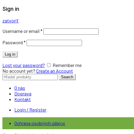
Sign in
zatvoriť
Username or email
*
Password
*
Log in
Lost your password?
Remember me
No account yet?
Create an Account
Search
Search
for:
O nás
Doprava
Kontakt
Login / Register
Ochrana osobných údajov