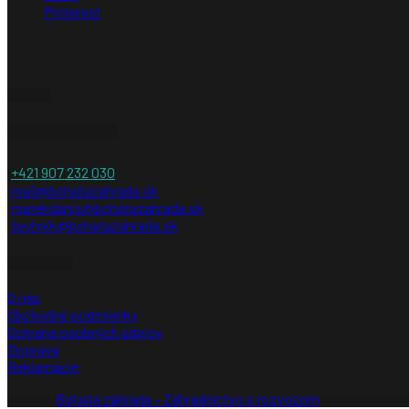
Pinterest
Kontakt
Bohatá záhrada
+421 907 232 030
mail@bohatazahrada.sk
marekdanis@bohatazahrada.sk
technik@bohatazahrada.sk
Informácie
O nás
Obchodné podmienky
Ochrana osobných údajov
Doprava
Reklamácie
© 2026
Bohatá záhrada – Záhradníctvo s rozvozom
. All rights res