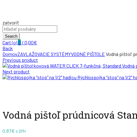
zatvoriť
Search
for:
Search
Cart (
o
)
0
/
0,00
€
Back
Domov
ZAVLAŽOVACIE SYSTÉMY
VODNÉ PIŠTOLE
Vodná pištoľ p
Previous product
Vodná 
Next product
Rýchlospojka "stop" na 1/2" 
Zväčšiť
Vodná pištoľ prúdnicová Sta
0,87
€
s DPH