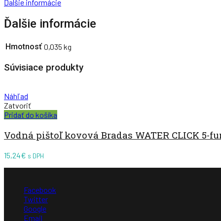
Ďalšie informácie
Ďalšie informácie
Hmotnosť
0,035 kg
Súvisiace produkty
Náhľad
Zatvoriť
Pridať do košíka
Vodná pištoľ kovová Bradas WATER CLICK 5-fu
15,24
€
s DPH
Facebook
Twitter
Google
Email