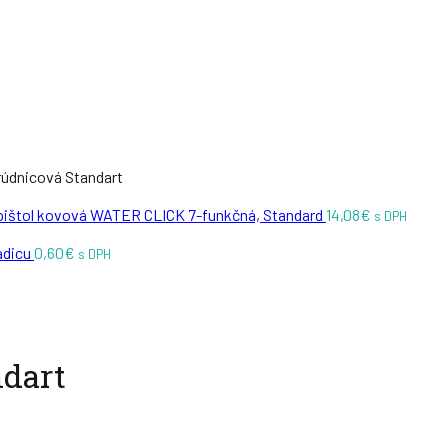
rúdnicová Standart
pištol kovová WATER CLICK 7-funkčná, Standard
14,08
€
s DPH
hadicu
0,60
€
s DPH
ndart