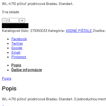
WL-4710 pištoľ prúdnicová Bradas, Standart.
3 na sklade
Počet
Pridať do košíka
Katalógové číslo:
271050033
Kategória:
VODNÉ PIŠTOLE
Značka
Facebook
Twitter
Google
Email
Pinterest
Popis
Ďalšie informácie
Popis
Popis
WL-4710 pištoľ prúdnicová Bradas, Standart. S jednoduchou mech