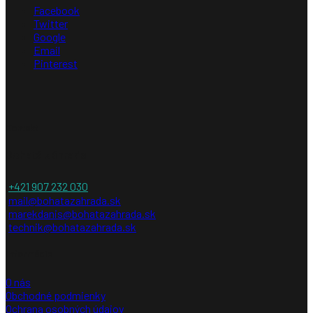
Facebook
Twitter
Google
Email
Pinterest
Kontakt
Bohatá záhrada
+421 907 232 030
mail@bohatazahrada.sk
marekdanis@bohatazahrada.sk
technik@bohatazahrada.sk
Informácie
O nás
Obchodné podmienky
Ochrana osobných údajov