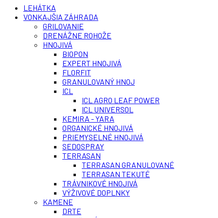
LEHÁTKA
VONKAJŠIA ZÁHRADA
GRILOVANIE
DRENÁŽNE ROHOŽE
HNOJIVÁ
BIOPON
EXPERT HNOJIVÁ
FLORFIT
GRANULOVANÝ HNOJ
ICL
ICL AGRO LEAF POWER
ICL UNIVERSOL
KEMIRA - YARA
ORGANICKÉ HNOJIVÁ
PRIEMYSELNÉ HNOJIVÁ
SEDOSPRAY
TERRASAN
TERRASAN GRANULOVANÉ
TERRASAN TEKUTÉ
TRÁVNIKOVÉ HNOJIVÁ
VÝŽIVOVÉ DOPLNKY
KAMENE
DRTE