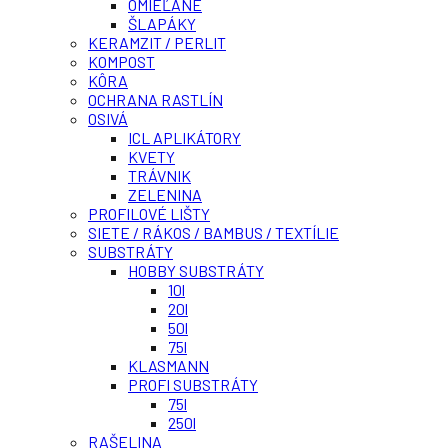
OMIEĽANÉ
ŠLAPÁKY
KERAMZIT / PERLIT
KOMPOST
KÔRA
OCHRANA RASTLÍN
OSIVÁ
ICL APLIKÁTORY
KVETY
TRÁVNIK
ZELENINA
PROFILOVÉ LIŠTY
SIETE / RÁKOS / BAMBUS / TEXTÍLIE
SUBSTRÁTY
HOBBY SUBSTRÁTY
10l
20l
50l
75l
KLASMANN
PROFI SUBSTRÁTY
75l
250l
RAŠELINA