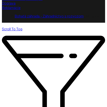
Doprava
Reklamácie
© 2026
Bohatá záhrada – Záhradníctvo s rozvozom
. All rights
reserved
Scroll To Top