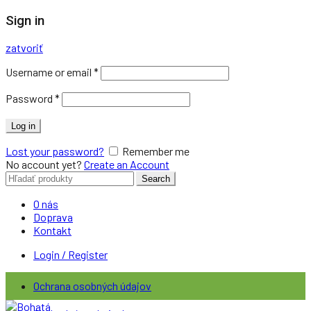
Sign in
zatvoriť
Username or email
*
Password
*
Log in
Lost your password?
Remember me
No account yet?
Create an Account
Search
Search
for:
O nás
Doprava
Kontakt
Login / Register
Ochrana osobných údajov