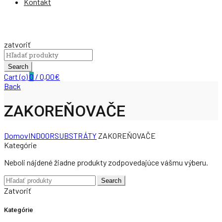
Kontakt
zatvoriť
Search
for:
Search
Cart (
o
)
0
/
0,00
€
Back
ZAKOREŇOVAČE
Domov
INDOOR
SUBSTRÁTY
ZAKOREŇOVAČE
Kategórie
Neboli nájdené žiadne produkty zodpovedajúce vášmu výberu.
Search
Search
for:
Zatvoriť
Kategórie