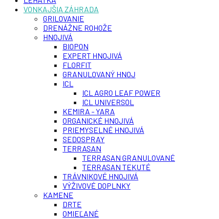
VONKAJŠIA ZÁHRADA
GRILOVANIE
DRENÁŽNE ROHOŽE
HNOJIVÁ
BIOPON
EXPERT HNOJIVÁ
FLORFIT
GRANULOVANÝ HNOJ
ICL
ICL AGRO LEAF POWER
ICL UNIVERSOL
KEMIRA - YARA
ORGANICKÉ HNOJIVÁ
PRIEMYSELNÉ HNOJIVÁ
SEDOSPRAY
TERRASAN
TERRASAN GRANULOVANÉ
TERRASAN TEKUTÉ
TRÁVNIKOVÉ HNOJIVÁ
VÝŽIVOVÉ DOPLNKY
KAMENE
DRTE
OMIEĽANÉ