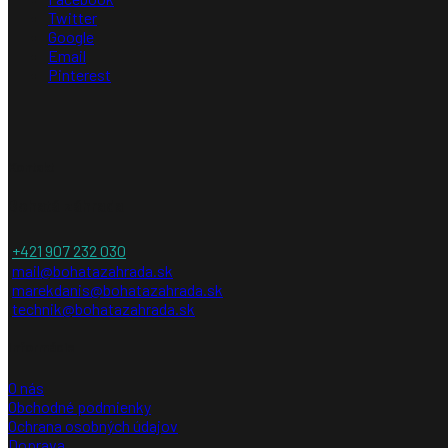
Twitter
Google
Email
Pinterest
Kontakt
Bohatá záhrada
+421 907 232 030
mail@bohatazahrada.sk
marekdanis@bohatazahrada.sk
technik@bohatazahrada.sk
Informácie
O nás
Obchodné podmienky
Ochrana osobných údajov
Doprava