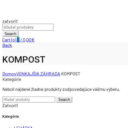
zatvoriť
Search
for:
Search
Cart (
o
)
0
/
0,00
€
Back
KOMPOST
Domov
VONKAJŠIA ZÁHRADA
KOMPOST
Kategórie
Neboli nájdené žiadne produkty zodpovedajúce vášmu výberu.
Search
Search
for:
Zatvoriť
Kategórie
LEHÁTKA