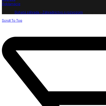
Reklamácie
© 2026
Bohatá záhrada – Záhradníctvo s rozvozom
. All rights res
Scroll To Top