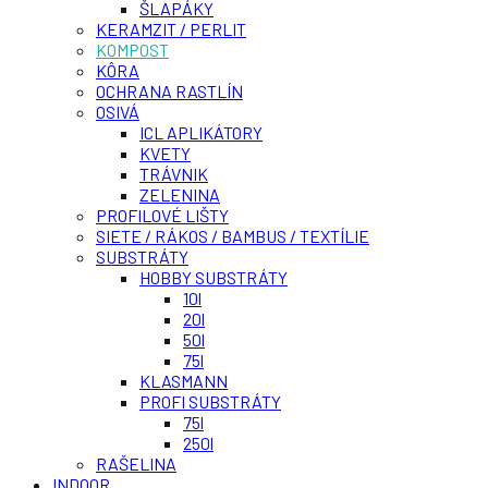
ŠLAPÁKY
KERAMZIT / PERLIT
KOMPOST
KÔRA
OCHRANA RASTLÍN
OSIVÁ
ICL APLIKÁTORY
KVETY
TRÁVNIK
ZELENINA
PROFILOVÉ LIŠTY
SIETE / RÁKOS / BAMBUS / TEXTÍLIE
SUBSTRÁTY
HOBBY SUBSTRÁTY
10l
20l
50l
75l
KLASMANN
PROFI SUBSTRÁTY
75l
250l
RAŠELINA
INDOOR