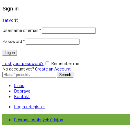
Sign in
zatvoriť
Username or email
*
Password
*
Log in
Lost your password?
Remember me
No account yet?
Create an Account
Search
Search
for:
O nás
Doprava
Kontakt
Login / Register
Ochrana osobných údajov