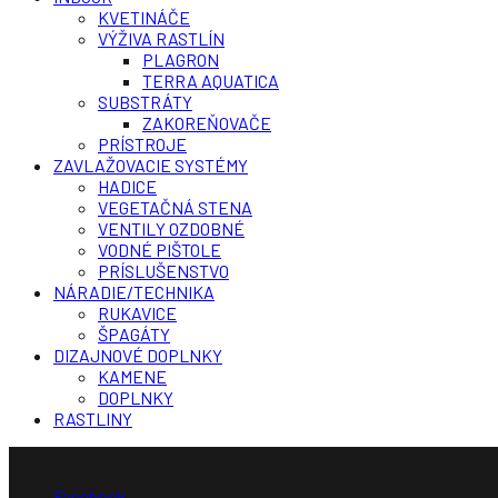
KVETINÁČE
VÝŽIVA RASTLÍN
PLAGRON
TERRA AQUATICA
SUBSTRÁTY
ZAKOREŇOVAČE
PRÍSTROJE
ZAVLAŽOVACIE SYSTÉMY
HADICE
VEGETAČNÁ STENA
VENTILY OZDOBNÉ
VODNÉ PIŠTOLE
PRÍSLUŠENSTVO
NÁRADIE/TECHNIKA
RUKAVICE
ŠPAGÁTY
DIZAJNOVÉ DOPLNKY
KAMENE
DOPLNKY
RASTLINY
Facebook