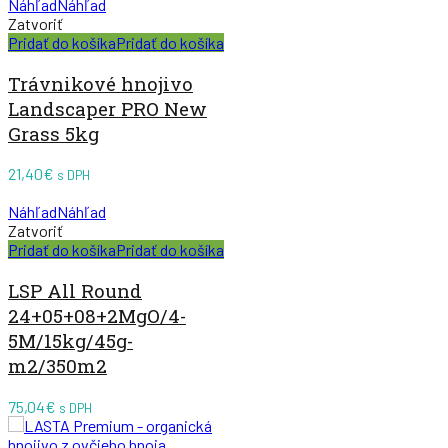
Náhľad
Náhľad
Zatvoriť
Pridať do košíka
Pridať do košíka
Trávnikové hnojivo
Landscaper PRO New
Grass 5kg
21,40
€
s DPH
Náhľad
Náhľad
Zatvoriť
Pridať do košíka
Pridať do košíka
LSP All Round
24+05+08+2MgO/4-
5M/15kg/45g-
m2/350m2
75,04
€
s DPH