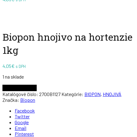
Zväčšiť
Zväčšiť
Biopon hnojivo na hortenzie
1kg
4,05
€
s DPH
1 na sklade
Pridať do košíka
Katalógové číslo:
2700B1127
Kategórie:
BIOPON
,
HNOJIVÁ
Značka:
Biopon
Facebook
Twitter
Google
Email
Pinterest