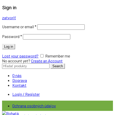
Sign in
zatvoriť
Username or email
*
Password
*
Log in
Lost your password?
Remember me
No account yet?
Create an Account
Search
Search
for:
O nás
Doprava
Kontakt
Login / Register
Ochrana osobných údajov