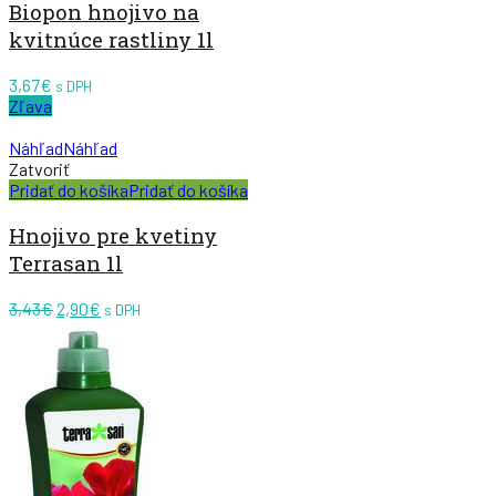
Biopon hnojivo na
kvitnúce rastliny 1l
3,67
€
s DPH
Zľava
Náhľad
Náhľad
Zatvoriť
Pridať do košíka
Pridať do košíka
Hnojivo pre kvetiny
Terrasan 1l
Pôvodná
Aktuálna
3,43
€
2,90
€
s DPH
cena
cena
bola:
je:
3,43€.
2,90€.