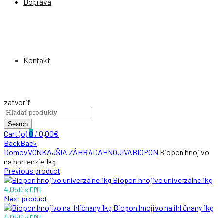
Doprava
Kontakt
zatvoriť
Search
for:
Search
Cart (
o
)
0
/
0,00
€
Back
Back
Domov
VONKAJŠIA ZÁHRADA
HNOJIVÁ
BIOPON
Biopon hnojivo
na hortenzie 1kg
Previous product
Biopon hnojivo univerzálne 1kg
4,05
€
s DPH
Next product
Biopon hnojivo na ihličnany 1kg
4,05
€
s DPH