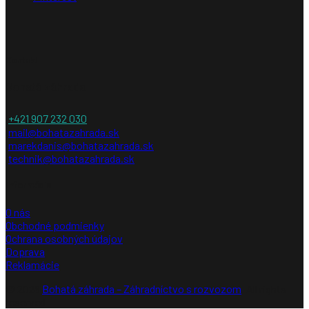
Kontakt
Bohatá záhrada
+421 907 232 030
mail@bohatazahrada.sk
marekdanis@bohatazahrada.sk
technik@bohatazahrada.sk
Informácie
O nás
Obchodné podmienky
Ochrana osobných údajov
Doprava
Reklamácie
© 2026
Bohatá záhrada – Záhradníctvo s rozvozom
. All rights
reserved