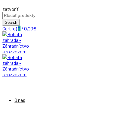
zatvoriť
Search
for:
Search
Cart (
o
)
0
/
0,00
€
O nás