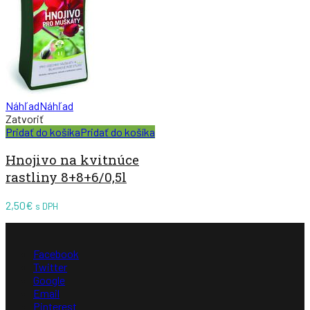
Náhľad
Náhľad
Zatvoriť
Pridať do košíka
Pridať do košíka
Hnojivo na kvitnúce
rastliny 8+8+6/0,5l
2,50
€
s DPH
Facebook
Twitter
Google
Email
Pinterest