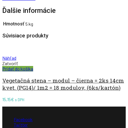
Ďalšie informácie
Hmotnosť
5 kg
Súvisiace produkty
Náhľad
Zatvoriť
Pridať do košíka
Vegetačná stena – modul – čierna = 2ks 14cm
kvet. (PG14)/ 1m2 = 18 modulov, (6ks/kartón)
15,15
€
s DPH
Facebook
Twitter