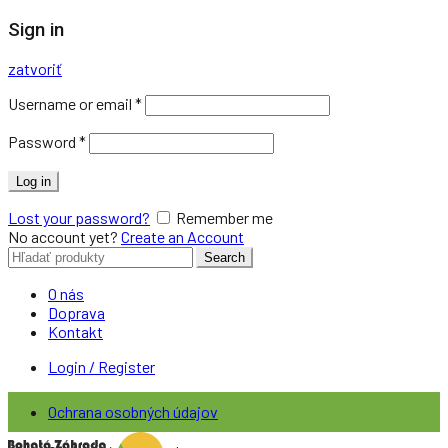
Sign in
zatvoriť
Username or email
*
Password
*
Log in
Lost your password?
Remember me
No account yet?
Create an Account
Search
Search
for:
O nás
Doprava
Kontakt
Login / Register
Ochrana osobných údajov