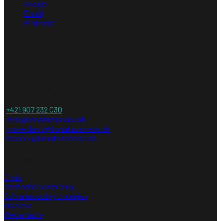
Google
Email
Pinterest
Kontakt
Bohatá záhrada
+421 907 232 030
mail@bohatazahrada.sk
marekdanis@bohatazahrada.sk
technik@bohatazahrada.sk
Informácie
O nás
Obchodné podmienky
Ochrana osobných údajov
Doprava
Reklamácie