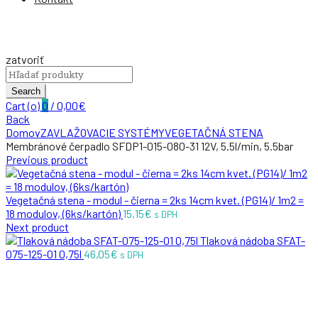
zatvoriť
Search
for:
Search
Cart (
o
)
0
/
0,00
€
Back
Domov
ZAVLAŽOVACIE SYSTÉMY
VEGETAČNÁ STENA
Membránové čerpadlo SFDP1-015-080-31 12V, 5.5l/min, 5.5bar
Previous product
Vegetačná stena - modul - čierna = 2ks 14cm kvet. (PG14)/ 1m2 =
18 modulov, (6ks/kartón)
15,15
€
s DPH
Next product
Tlaková nádoba SFAT-
075-125-01 0,75l
46,05
€
s DPH
Zväčšiť