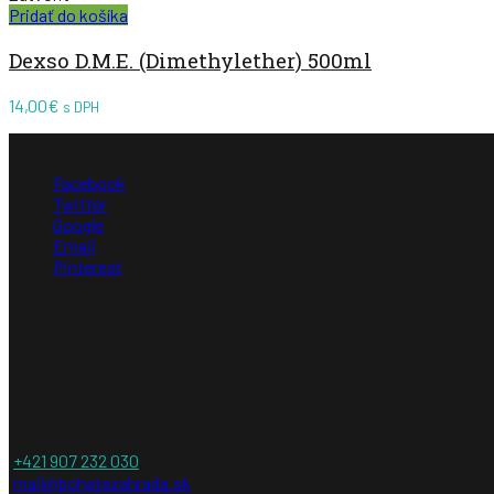
Pridať do košíka
Dexso D.M.E. (Dimethylether) 500ml
14,00
€
s DPH
Facebook
Twitter
Google
Email
Pinterest
Kontakt
Bohatá záhrada
+421 907 232 030
mail@bohatazahrada.sk