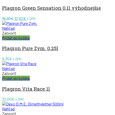
Plagron Green Sensation 0,1l výhodnejšie
Pôvodná
Aktuálna
19,20
€
10,60
€
s DPH
cena
cena
bola:
je:
Náhľad
19,20€.
10,60€.
Zatvoriť
Pridať do košíka
Plagron Pure Zym. 0,25l
9,35
€
s DPH
Náhľad
Zatvoriť
Pridať do košíka
Plagron Vita Race 1l
32,00
€
s DPH
Náhľad
Zatvoriť