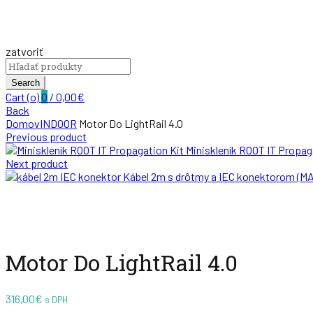
zatvoriť
Search
for:
Search
Cart (
o
)
0
/
0,00
€
Back
Domov
INDOOR
Motor Do LightRail 4.0
Previous product
Miniskleník ROOT IT Propag
Next product
Kábel 2m s drôtmy a IEC konektorom (M
Zväčšiť
Motor Do LightRail 4.0
316,00
€
s DPH