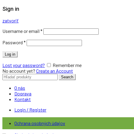
Sign in
zatvoriť
Username or email
*
Password
*
Log in
Lost your password?
Remember me
No account yet?
Create an Account
Search
Search
for:
O nás
Doprava
Kontakt
Login / Register
Ochrana osobných údajov