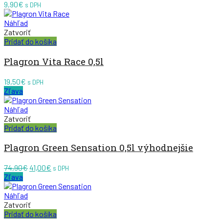
9,90
€
s DPH
Náhľad
Zatvoriť
Pridať do košíka
Plagron Vita Race 0,5l
19,50
€
s DPH
Zľava
Náhľad
Zatvoriť
Pridať do košíka
Plagron Green Sensation 0,5l výhodnejšie
Pôvodná
Aktuálna
74,90
€
41,00
€
s DPH
cena
cena
Zľava
bola:
je:
74,90€.
41,00€.
Náhľad
Zatvoriť
Pridať do košíka