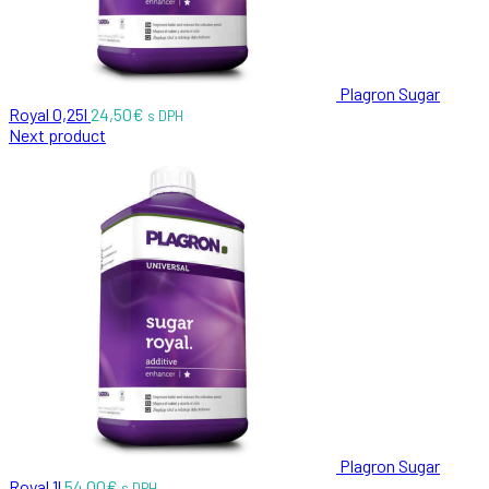
Plagron Sugar
Royal 0,25l
24,50
€
s DPH
Next product
Plagron Sugar
Royal 1l
54,00
€
s DPH