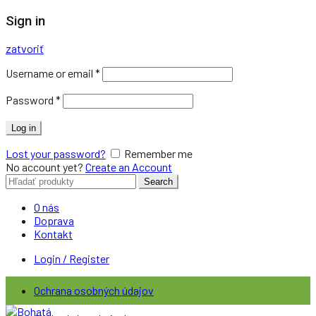
Sign in
zatvoriť
Username or email
*
Password
*
Log in
Lost your password?
Remember me
No account yet?
Create an Account
Search
Search
for:
O nás
Doprava
Kontakt
Login / Register
Ochrana osobných údajov