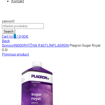
Kontakt
zatvoriť
Search
for:
Search
Cart (
o
)
0
/
0,00
€
Back
Domov
INDOOR
VÝŽIVA RASTLÍN
PLAGRON
Plagron Sugar Royal
0,5l
Previous product