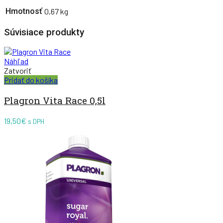
Hmotnosť
0,67 kg
Súvisiace produkty
Náhľad
Zatvoriť
Pridať do košíka
Plagron Vita Race 0,5l
19,50
€
s DPH