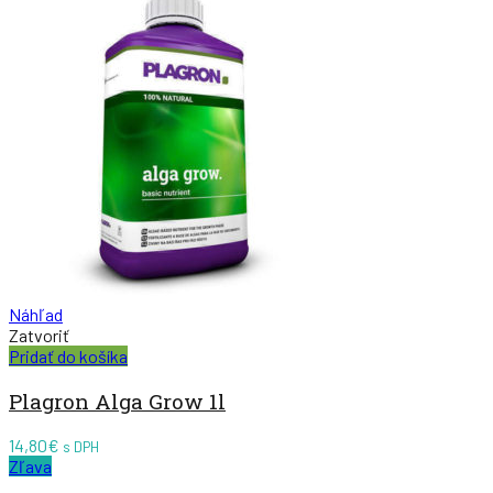
bola:
je:
36,90€.
26,00€.
Náhľad
Zatvoriť
Pridať do košíka
Plagron Alga Grow 1l
14,80
€
s DPH
Zľava