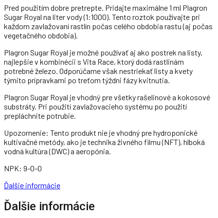
Pred použitím dobre pretrepte. Pridajte maximálne 1 ml Plagron
Sugar Royal na liter vody (1:1000). Tento roztok používajte pri
každom zavlažovaní rastlín počas celého obdobia rastu (aj počas
vegetačného obdobia).
Plagron Sugar Royal je možné používať aj ako postrek na listy,
najlepšie v kombinécii s Vita Race, ktorý dodá rastlinám
potrebné železo. Odporúčame však nestriekať listy a kvety
týmito prípravkami po treťom týždni fázy kvitnutia.
Plagron Sugar Royal je vhodný pre všetky rašelinové a kokosové
substráty. Pri použití zavlažovacieho systému po použití
prepláchnite potrubie.
Upozornenie: Tento produkt nie je vhodný pre hydroponické
kultivačné metódy, ako je technika živného filmu (NFT), hlboká
vodná kultúra (DWC) a aeropónia.
NPK: 9-0-0
Ďalšie informácie
Ďalšie informácie