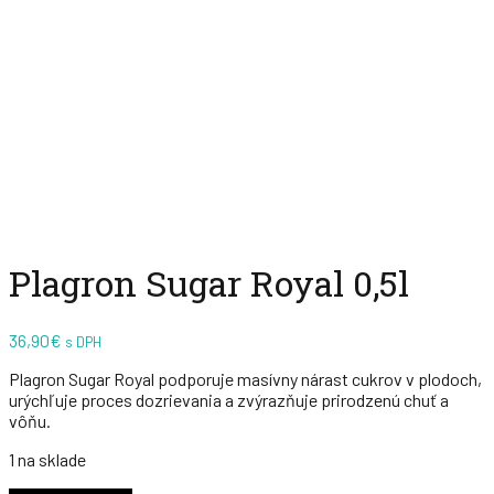
Zväčšiť
Plagron Sugar Royal 0,5l
36,90
€
s DPH
Plagron Sugar Royal podporuje masívny nárast cukrov v plodoch,
urýchľuje proces dozrievania a zvýrazňuje prirodzenú chuť a
vôňu.
1 na sklade