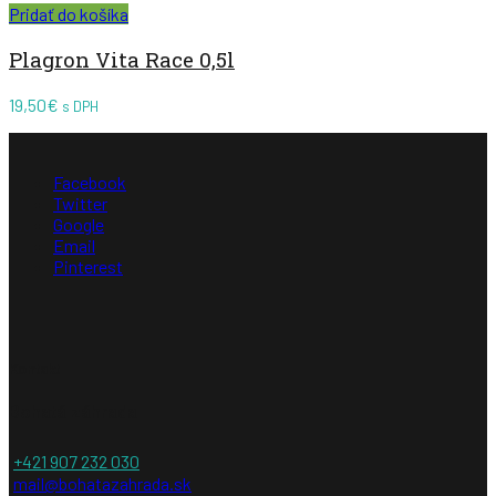
Pridať do košíka
Plagron Vita Race 0,5l
19,50
€
s DPH
Facebook
Twitter
Google
Email
Pinterest
Kontakt
Bohatá záhrada
+421 907 232 030
mail@bohatazahrada.sk