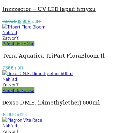
Inzzzector – UV LED lapač hmyzu
Pôvodná
Aktuálna
29,90
€
19,90
€
s DPH
cena
cena
bola:
je:
Náhľad
29,90€.
19,90€.
Zatvoriť
Pridať do košíka
Terra Aquatica TriPart FloraBloom 1l
7,56
€
s DPH
Náhľad
Zatvoriť
Pridať do košíka
Dexso D.M.E. (Dimethylether) 500ml
14,00
€
s DPH
Náhľad
Zatvoriť