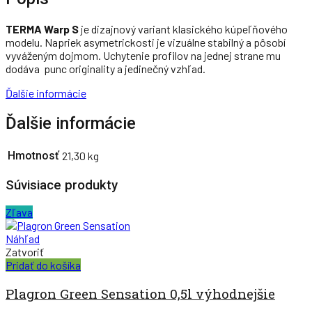
TERMA Warp S
je dizajnový variant klasického kúpeľňového
modelu. Napriek asymetrickosti je vizuálne stabilný a pôsobí
vyváženým dojmom. Uchytenie profilov na jednej strane mu
dodáva punc originality a jedinečný vzhľad.
Ďalšie informácie
Ďalšie informácie
Hmotnosť
21,30 kg
Súvisiace produkty
Zľava
Náhľad
Zatvoriť
Pridať do košíka
Plagron Green Sensation 0,5l výhodnejšie