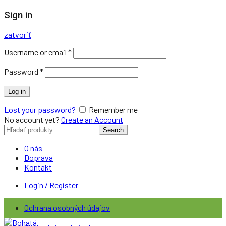
Sign in
zatvoriť
Username or email
*
Password
*
Log in
Lost your password?
Remember me
No account yet?
Create an Account
Search
Search
for:
O nás
Doprava
Kontakt
Login / Register
Ochrana osobných údajov