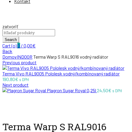
Kontakt
zatvoriť
Search
for:
Search
Cart (
o
)
0
/
0,00
€
Back
Domov
INDOOR
Terma Warp S RAL9016 vodný radiátor
Previous product
Terma Vivo RAL9005 Pololesk vodný/kombinovaný radiátor
190,80
€
s DPH
Next product
Plagron Sugar Royal 0,25l
24,50
€
s DPH
Zväčšiť
Terma Warp S RAL9016